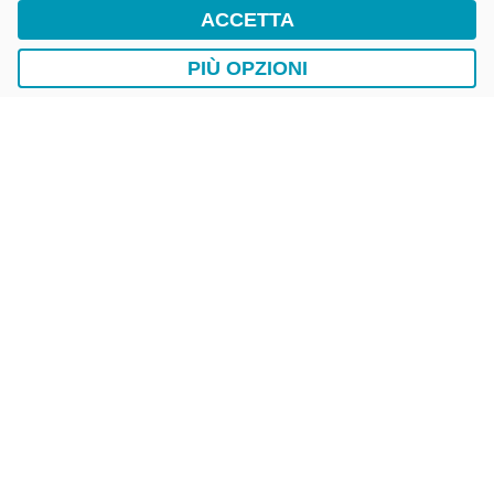
ACCETTA
DropTicket Smart Parking
Ricerca, Prenotazione e Acquisto
PIÙ OPZIONI
AUTO
LAVAGGIO AUTO
EasyCarWash Lavaggio Auto
Lavaggio in Postazioni Fisse