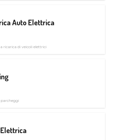
ica Auto Elettrica
 ricarica di veicoli elettrici
ing
i parcheggi
Elettrica