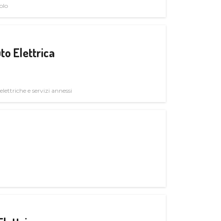
olo
to Elettrica
elettriche e servizi annessi