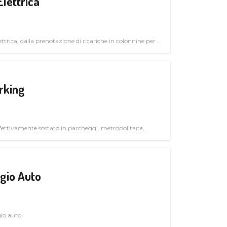
Elettrica
ttrica, dalla prenotazione di ricariche in colonnine per il
trutturali per il mercato business
rking
ettivamente sostato in parcheggi, metropolitane,
gio Auto
gio auto