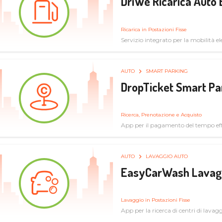
DriWe Ricarica Auto 
Ricarica in Postazioni Fisse
Servizio integrato per la mobilità ele
mercato consumer a soluzioni infras
AUTO
SMART PARKING
DropTicket Smart Pa
Ricerca, Prenotazione e Acquisto
App per il pagamento del tempo eff
tram, bus
AUTO
LAVAGGIO AUTO
EasyCarWash Lavag
Lavaggio in Postazioni Fisse
App per la ricerca di centri di lavag