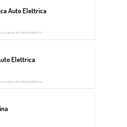
ica Auto Elettrica
 ricarica di veicoli elettrici
uto Elettrica
 ricarica di veicoli elettrici
ina