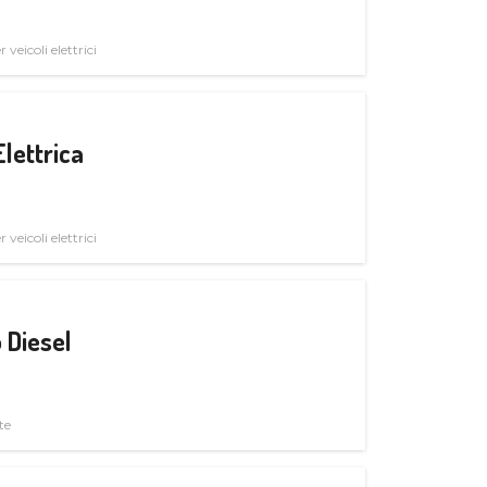
veicoli elettrici
Elettrica
veicoli elettrici
 Diesel
te