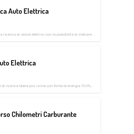
a Auto Elettrica
 ricarica di veicoli elettrici con la possibilità di indicare le
uto Elettrica
di ricarica libere più vicine con fonte di energia 100%
rso Chilometri Carburante