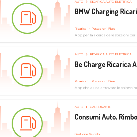
AUTO
RICARICA AUTO ELETTRICA
BMW Charging Ricaric
Ricarica in Postazioni Fisse
App per la ricerca delle stazioni per la
specifiche tecniche
AUTO
RICARICA AUTO ELETTRICA
Be Charge Ricarica A
Ricarica in Postazioni Fisse
App che aiuta a trovare le colonnine 
pulita
AUTO
CARBURANTE
Consumi Auto, Rimbo
Gestione Veicolo