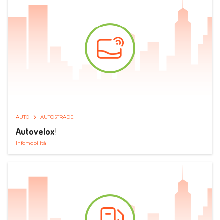
AUTO
AUTOSTRADE
Autovelox!
Infomobilità