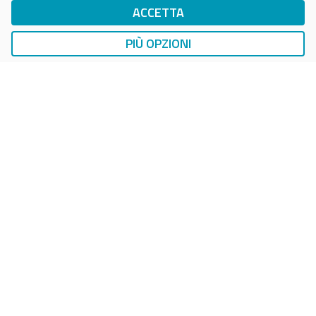
ACCETTA
DropTicket Smart Parking
Ricerca, Prenotazione e Acquisto
PIÙ OPZIONI
AUTO
LAVAGGIO AUTO
EasyCarWash Lavaggio Auto
Lavaggio in Postazioni Fisse