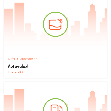
AUTO
AUTOSTRADE
Autovelox!
Infomobilità