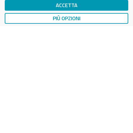
ACCETTA
DropTicket Smart Parking
Ricerca, Prenotazione e Acquisto
PIÙ OPZIONI
AUTO
LAVAGGIO AUTO
EasyCarWash Lavaggio Auto
Lavaggio in Postazioni Fisse