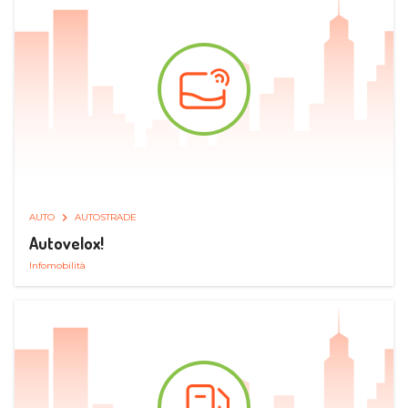
AUTO
AUTOSTRADE
Autovelox!
Infomobilità