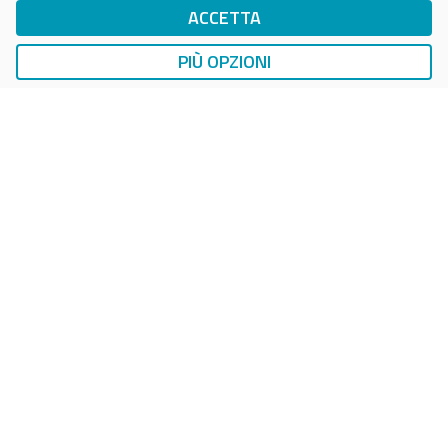
ACCETTA
DropTicket Smart Parking
Ricerca, Prenotazione e Acquisto
PIÙ OPZIONI
AUTO
LAVAGGIO AUTO
EasyCarWash Lavaggio Auto
Lavaggio in Postazioni Fisse