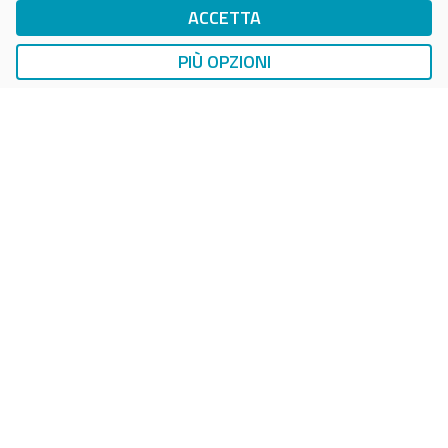
ACCETTA
DropTicket Smart Parking
Ricerca, Prenotazione e Acquisto
PIÙ OPZIONI
AUTO
LAVAGGIO AUTO
EasyCarWash Lavaggio Auto
Lavaggio in Postazioni Fisse