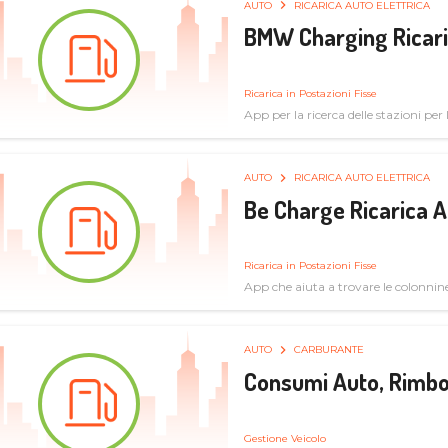
AUTO
RICARICA AUTO ELETTRICA
BMW Charging Ricaric
Ricarica in Postazioni Fisse
App per la ricerca delle stazioni per la
specifiche tecniche
AUTO
RICARICA AUTO ELETTRICA
Be Charge Ricarica A
Ricarica in Postazioni Fisse
App che aiuta a trovare le colonnine 
pulita
AUTO
CARBURANTE
Consumi Auto, Rimbo
Gestione Veicolo