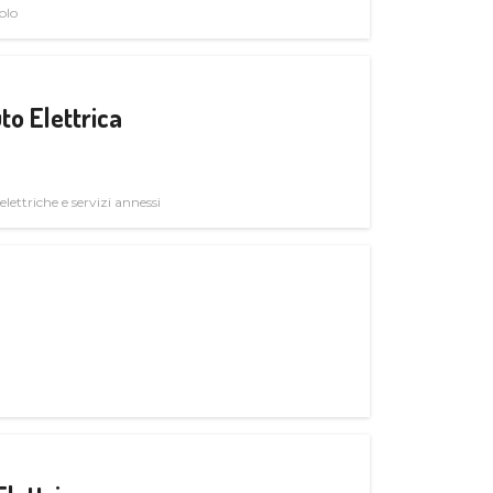
olo
to Elettrica
elettriche e servizi annessi