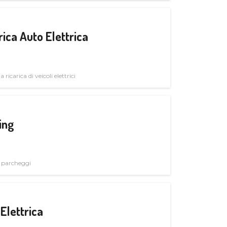
ica Auto Elettrica
 ricarica di veicoli elettrici
ing
i parcheggi
Elettrica