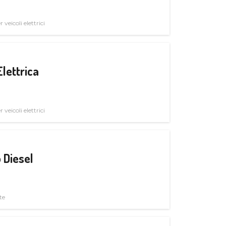
veicoli elettrici
Elettrica
veicoli elettrici
 Diesel
te