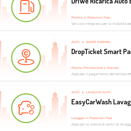
DriWe Ricarica Auto 
Ricarica in Postazioni Fisse
Servizio integrato per la mobilità ele
mercato consumer a soluzioni infras
AUTO
SMART PARKING
DropTicket Smart Pa
Ricerca, Prenotazione e Acquisto
App per il pagamento del tempo eff
tram, bus
AUTO
LAVAGGIO AUTO
EasyCarWash Lavag
Lavaggio in Postazioni Fisse
App per la ricerca di centri di lavag