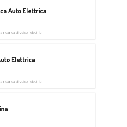
ica Auto Elettrica
 ricarica di veicoli elettrici
uto Elettrica
 ricarica di veicoli elettrici
ina