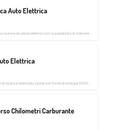
a Auto Elettrica
 ricarica di veicoli elettrici con la possibilità di indicare le
uto Elettrica
di ricarica libere più vicine con fonte di energia 100%
rso Chilometri Carburante