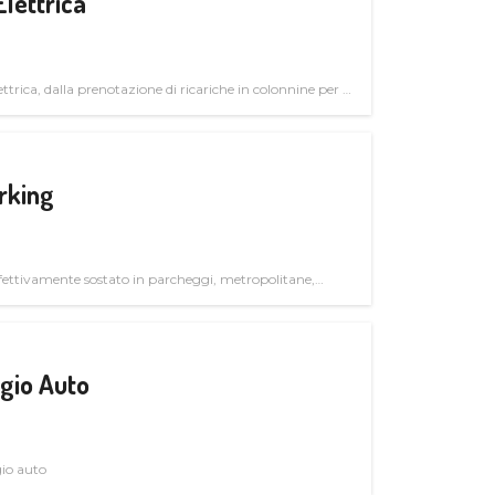
Elettrica
ttrica, dalla prenotazione di ricariche in colonnine per il
trutturali per il mercato business
rking
ettivamente sostato in parcheggi, metropolitane,
gio Auto
gio auto