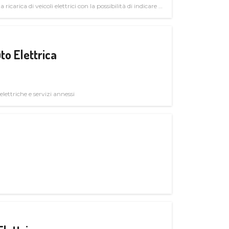
 ricarica di veicoli elettrici con la possibilità di indicare le
to Elettrica
elettriche e servizi annessi