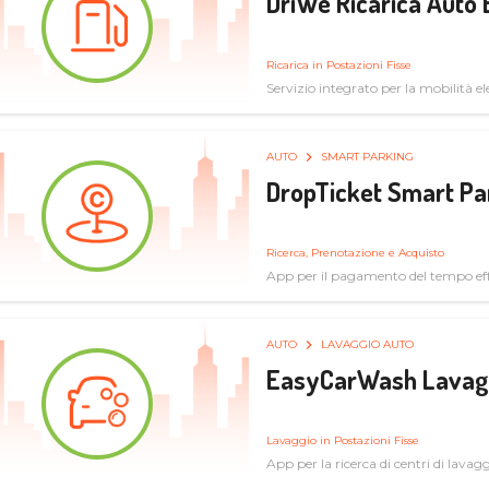
DriWe Ricarica Auto 
Ricarica in Postazioni Fisse
Servizio integrato per la mobilità ele
mercato consumer a soluzioni infras
AUTO
SMART PARKING
DropTicket Smart Pa
Ricerca, Prenotazione e Acquisto
App per il pagamento del tempo eff
tram, bus
AUTO
LAVAGGIO AUTO
EasyCarWash Lavag
Lavaggio in Postazioni Fisse
App per la ricerca di centri di lavag