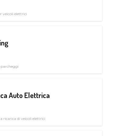
veicoli elettrici
ing
i parcheggi
ica Auto Elettrica
 ricarica di veicoli elettrici