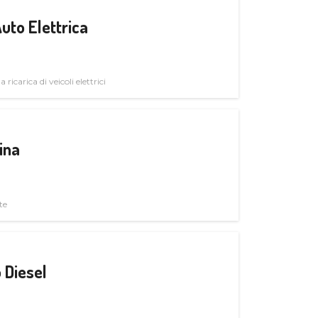
uto Elettrica
 ricarica di veicoli elettrici
ina
te
 Diesel