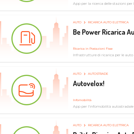
App per la ricerca delle stazioni per la
specifiche tecniche
AUTO
RICARICA AUTO ELETTRICA
Be Power Ricarica Au
Ricarica in Postazioni Fisse
Infrastrutture di ricarica per le auto 
AUTO
AUTOSTRADE
Autovelox!
Infomobilità
App per l'infomobilità autostradale
AUTO
RICARICA AUTO ELETTRICA