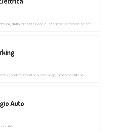
Elettrica
ttrica, dalla prenotazione di ricariche in colonnine per il
trutturali per il mercato business
rking
ettivamente sostato in parcheggi, metropolitane,
gio Auto
gio auto