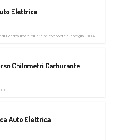
uto Elettrica
di ricarica libere più vicine con fonte di energia 100%
rso Chilometri Carburante
olo
a Auto Elettrica