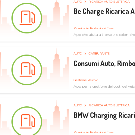
AUTO
RICARICA AUTO ELETTRICA
Be Charge Ricarica A
Ricarica in Postazioni Fisse
App che aiuta a trovare le colonnine 
pulita
AUTO
CARBURANTE
Consumi Auto, Rimbo
Gestione Veicolo
App per la gestione dei costi del veic
AUTO
RICARICA AUTO ELETTRICA
BMW Charging Ricaric
Ricarica in Postazioni Fisse