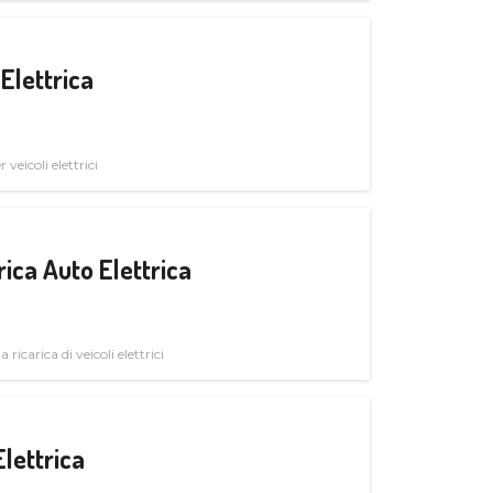
Elettrica
veicoli elettrici
ica Auto Elettrica
 ricarica di veicoli elettrici
Elettrica